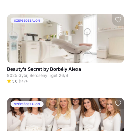
SZÉPSÉGSZALON
Beauty’s Secret by Borbély Alexa
9025 Győr, Bercsényi liget 26/B
5.0
(
147
)
SZÉPSÉGSZALON