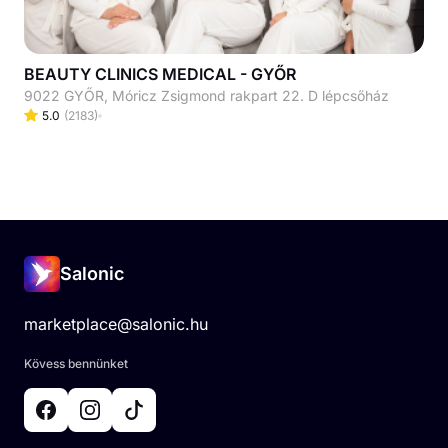
BEAUTY CLINICS MEDICAL - GYŐR
9022 GYŐR, Móricz Zsigmond rakpart 22. D lépcsőház
5.0
(
2183
)
Salonic
marketplace@salonic.hu
Kövess bennünket