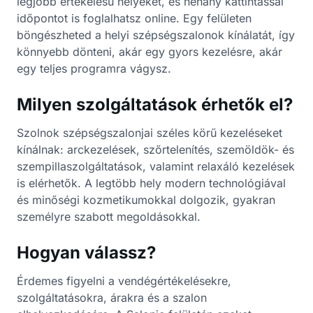
legjobb értékelésű helyeket, és néhány kattintással
időpontot is foglalhatsz online. Egy felületen
böngészheted a helyi szépségszalonok kínálatát, így
könnyebb dönteni, akár egy gyors kezelésre, akár
egy teljes programra vágysz.
Milyen szolgáltatások érhetők el?
Szolnok szépségszalonjai széles körű kezeléseket
kínálnak: arckezelések, szőrtelenítés, szemöldök- és
szempillaszolgáltatások, valamint relaxáló kezelések
is elérhetők. A legtöbb hely modern technológiával
és minőségi kozmetikumokkal dolgozik, gyakran
személyre szabott megoldásokkal.
Hogyan válassz?
Érdemes figyelni a vendégértékelésekre,
szolgáltatásokra, árakra és a szalon