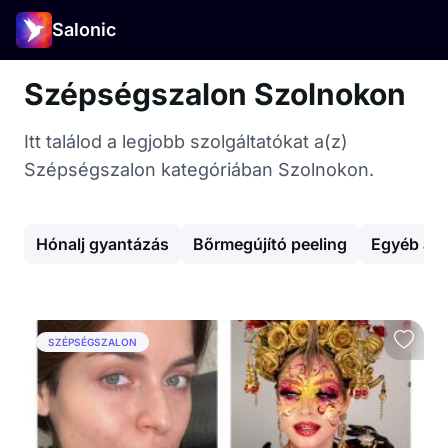
Salonic
Szépségszalon Szolnokon
Itt találod a legjobb szolgáltatókat a(z)
Szépségszalon kategóriában Szolnokon.
Hónalj gyantázás
Bőrmegújító peeling
Egyéb arc
SZÉPSÉGSZALON