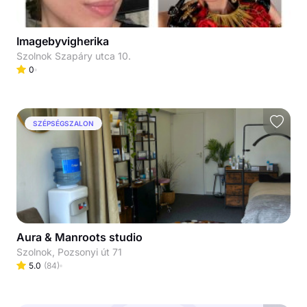
Imagebyvigherika
Szolnok Szapáry utca 10.
0
SZÉPSÉGSZALON
Aura & Manroots studio
Szolnok, Pozsonyi út 71
5.0
(
84
)