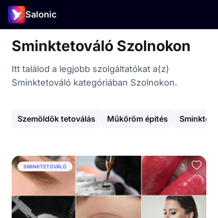
Salonic
Sminktetováló Szolnokon
Itt találod a legjobb szolgáltatókat a(z)
Sminktetováló kategóriában Szolnokon.
Szemöldök tetoválás
Műköröm építés
Sminktetov
SMINKTETOVÁLÓ