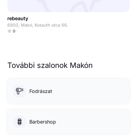
rebeauty
6900, Makó, Kossuth utca 66.
0
További szalonok Makón
Fodrászat
Barbershop