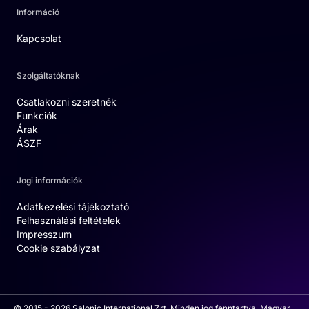
Információ
Kapcsolat
Szolgáltatóknak
Csatlakozni szeretnék
Funkciók
Árak
ÁSZF
Jogi információk
Adatkezelési tájékoztató
Felhasználási feltételek
Impresszum
Cookie szabályzat
© 2015 - 2026 Salonic International Zrt. Minden jog fenntartva. Magyar