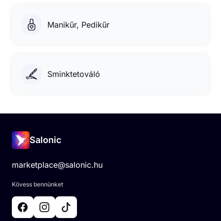
Manikűr, Pedikűr
Sminktetováló
Salonic
marketplace@salonic.hu
Kövess bennünket