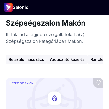
Salonic
Szépségszalon Makón
Itt találod a legjobb szolgáltatókat a(z)
Szépségszalon kategóriában Makón.
Relaxáló masszázs
Arctisztító kezelés
Ráncfeltö
SZÉPSÉGSZALON