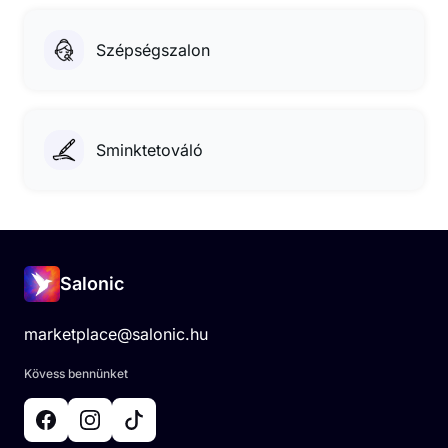
Szépségszalon
Sminktetováló
Salonic
marketplace@salonic.hu
Kövess bennünket