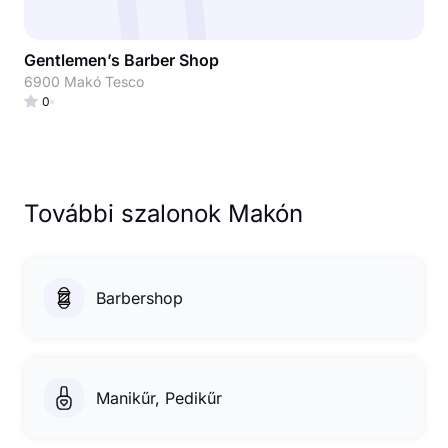
Gentlemen’s Barber Shop
6900 Makó Tesco
0
További szalonok Makón
Barbershop
Manikűr, Pedikűr