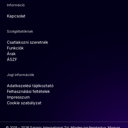
Információ
Kapcsolat
Szolgáltatóknak
Csatlakozni szeretnék
Funkciók
Árak
ÁSZF
Jogi információk
Adatkezelési tájékoztató
Felhasználási feltételek
Impresszum
Cookie szabályzat
© 2015 - 2026 Salonic International Zrt. Minden jog fenntartva. Magyar