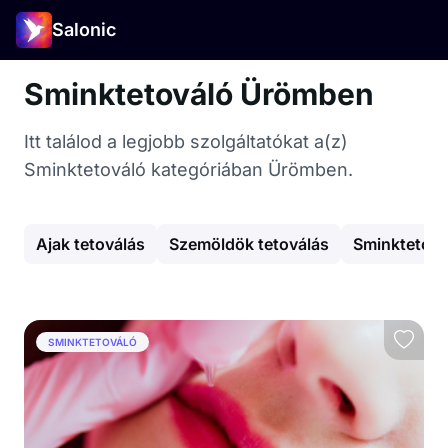
Salonic
Sminktetováló Ürömben
Itt találod a legjobb szolgáltatókat a(z)
Sminktetováló kategóriában Ürömben.
Ajak tetoválás
Szemöldök tetoválás
Sminktetová
SMINKTETOVÁLÓ