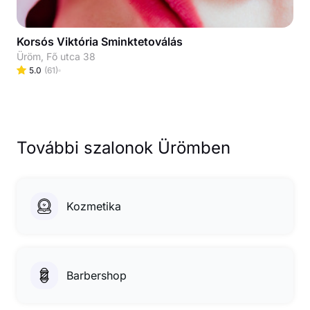
Korsós Viktória Sminktetoválás
Üröm, Fő utca 38
5.0
(
61
)
További szalonok Ürömben
Kozmetika
Barbershop