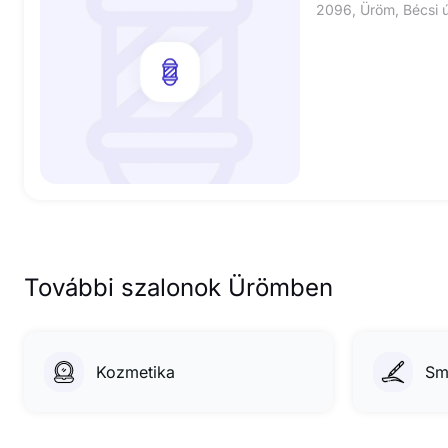
2096, Üröm, Bécsi ú
További szalonok Ürömben
Kozmetika
Sm