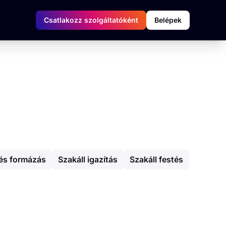
Csatlakozz szolgáltatóként
Belépek
és formázás
Szakáll igazítás
Szakáll festés