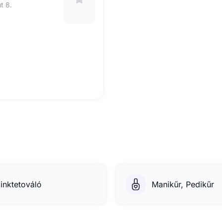
t 8.
inktetováló
Manikűr, Pedikűr