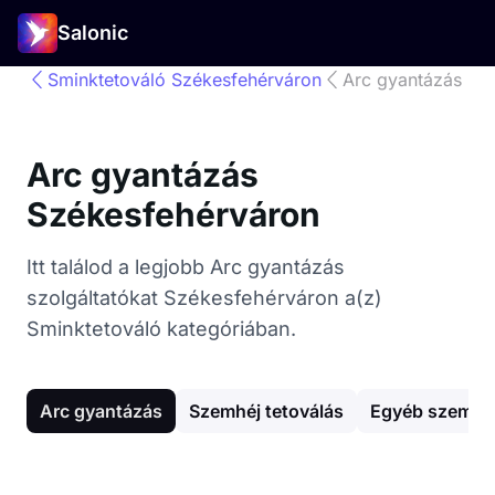
Salonic
Sminktetováló Székesfehérváron
Arc gyantázás
Arc gyantázás
Székesfehérváron
Itt találod a legjobb Arc gyantázás
szolgáltatókat Székesfehérváron a(z)
Sminktetováló kategóriában.
Arc gyantázás
Szemhéj tetoválás
Egyéb szemöld