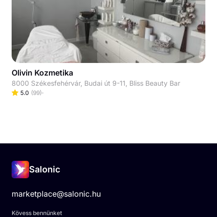
Olivin Kozmetika
8000 Székesfehérvár, Budai út 9-11, Bliss Beauty Bar
5.0
(
99
)
Salonic
marketplace@salonic.hu
Kövess bennünket