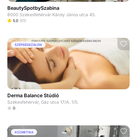
BeautySpotbySzabina
8000 Székesfehérvár Károly János utca 45.
5.0
(
51
)
SZÉPSÉGSZALON
Derma Balance Stúdió
Székesfehérvár, Gáz utca 17/A. 1/5.
0
KOZMETIKA