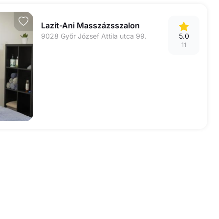
Lazít-Ani Masszázsszalon
9028 Győr József Attila utca 99.
5.0
11