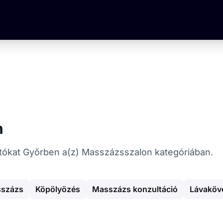
n
ltatókat Győrben a(z) Masszázsszalon kategóriában.
sszázs
Köpölyözés
Masszázs konzultáció
Lávaköv