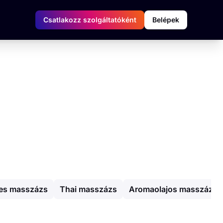
Csatlakozz szolgáltatóként
Belépek
es masszázs
Thai masszázs
Aromaolajos masszázs