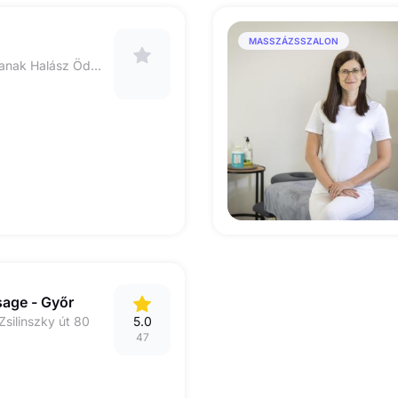
MASSZÁZSSZALON
9012 Győr-Ménfőcsanak Halász Ödön utca 1/A
age - Győr
Zsilinszky út 80
5.0
47