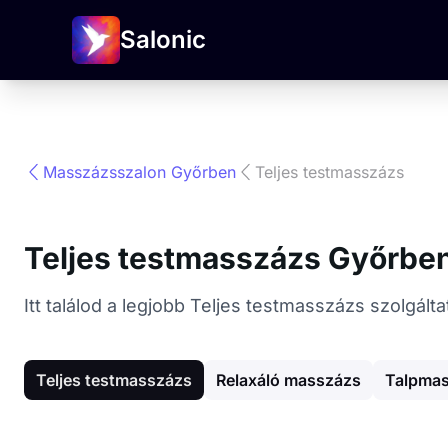
Salonic
Masszázsszalon Győrben
Teljes testmasszázs
Teljes testmasszázs Győrbe
Itt találod a legjobb Teljes testmasszázs szolgá
Teljes testmasszázs
Relaxáló masszázs
Talpma