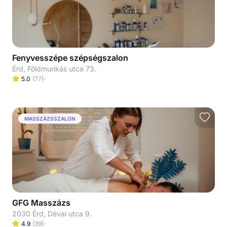
Fenyvesszépe szépségszalon
Érd, Földmunkás utca 73.
5.0
(
77
)
MASSZÁZSSZALON
GFG Masszázs
2030 Érd, Dévai utca 9.
4.9
(
39
)