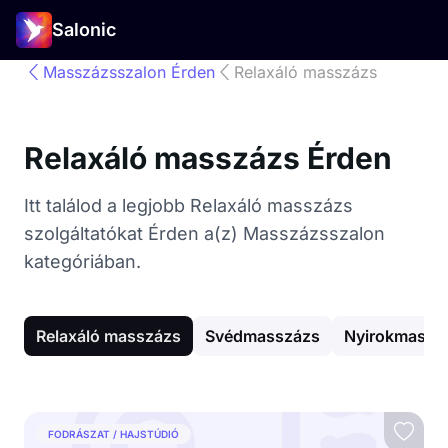
Salonic
Masszázsszalon Érden
Relaxáló masszázs
Relaxáló masszázs Érden
Itt találod a legjobb Relaxáló masszázs
szolgáltatókat Érden a(z) Masszázsszalon
kategóriában.
Relaxáló masszázs
Svédmasszázs
Nyirokmassz
FODRÁSZAT / HAJSTÚDIÓ