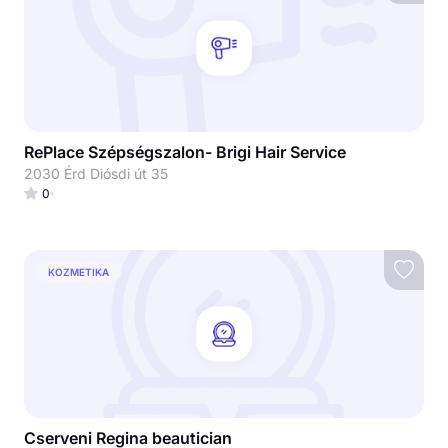
RePlace Szépségszalon- Brigi Hair Service
2030 Érd Diósdi út 35
0
KOZMETIKA
Cserveni Regina beautician