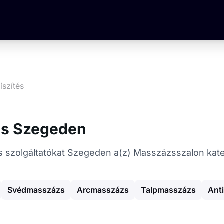
íszítés
tés Szegeden
tés szolgáltatókat Szegeden a(z) Masszázsszalon kat
Svédmasszázs
Arcmasszázs
Talpmasszázs
Anti