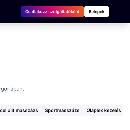
Csatlakozz szolgáltatóként
Belépek
egóriában.
cellulit masszázs
Sportmasszázs
Olaplex kezelés