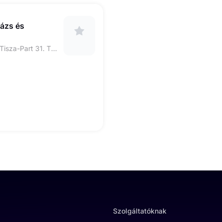
ázs és
6723 Szeged Felső Tisza-Part 31. Tiszaparti Szépségszalon
Szolgáltatóknak