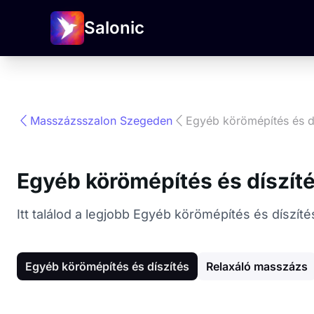
Salonic
Masszázsszalon Szegeden
Egyéb körömépítés és d
Egyéb körömépítés és díszí
Itt találod a legjobb Egyéb körömépítés és díszí
Egyéb körömépítés és díszítés
Relaxáló masszázs