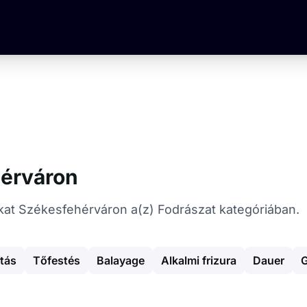
érváron
tókat Székesfehérváron a(z) Fodrászat kategóriában.
ítás
Tőfestés
Balayage
Alkalmi frizura
Dauer
G