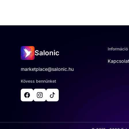
Információ
Salonic
Kapcsola
marketplace@salonic.hu
Kövess bennünket