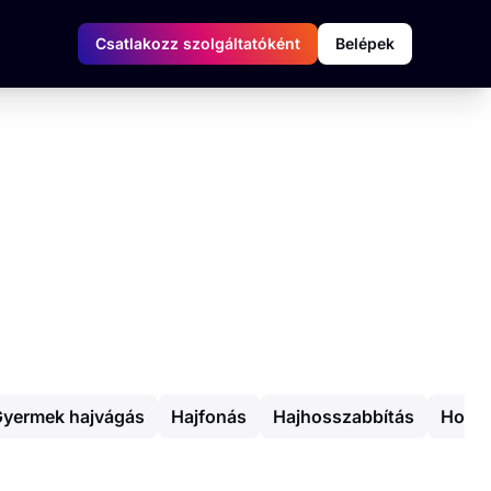
Csatlakozz szolgáltatóként
Belépek
yermek hajvágás
Hajfonás
Hajhosszabbítás
Hossz