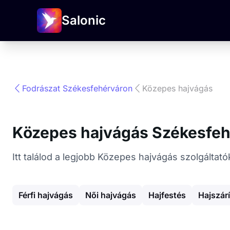
Salonic
Fodrászat Székesfehérváron
Közepes hajvágás
Közepes hajvágás Székesfeh
Itt találod a legjobb Közepes hajvágás szolgálta
Férfi hajvágás
Női hajvágás
Hajfestés
Hajszár