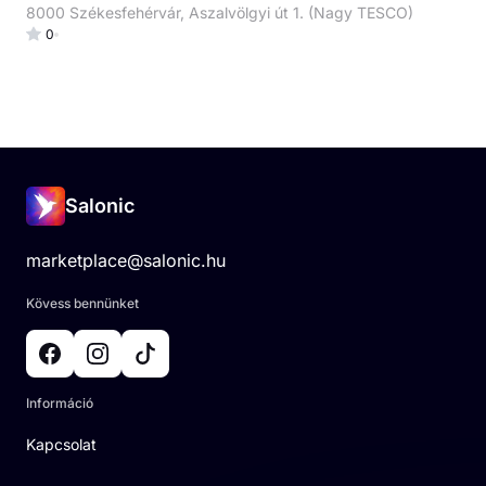
8000 Székesfehérvár, Aszalvölgyi út 1. (Nagy TESCO)
0
Salonic
marketplace@salonic.hu
Kövess bennünket
Információ
Kapcsolat