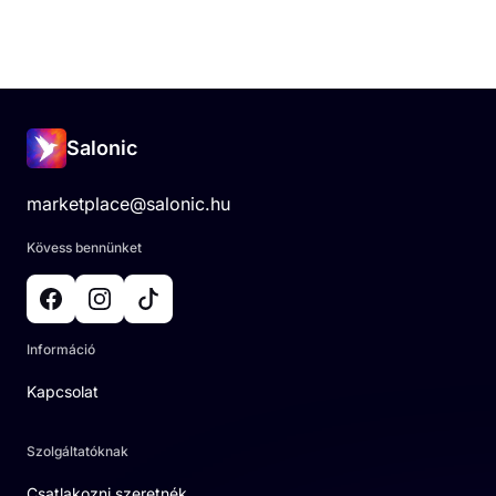
Salonic
marketplace@salonic.hu
Kövess bennünket
Információ
Kapcsolat
Szolgáltatóknak
Csatlakozni szeretnék