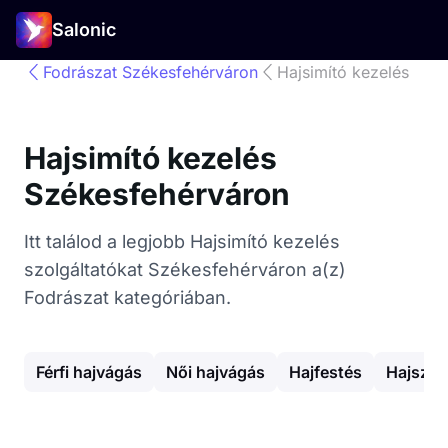
Salonic
Fodrászat Székesfehérváron
Hajsimító kezelés
Hajsimító kezelés
Székesfehérváron
Itt találod a legjobb Hajsimító kezelés
szolgáltatókat Székesfehérváron a(z)
Fodrászat kategóriában.
Férfi hajvágás
Női hajvágás
Hajfestés
Hajszár