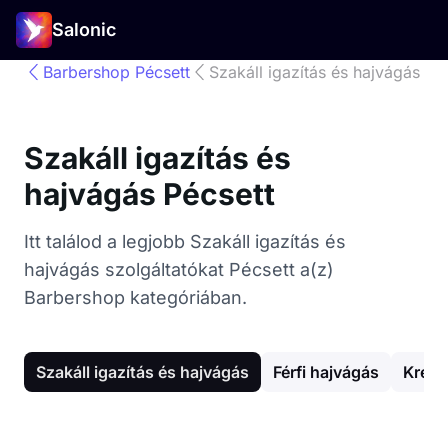
Salonic
Barbershop Pécsett
Szakáll igazítás és hajvágás
Szakáll igazítás és
hajvágás Pécsett
Itt találod a legjobb Szakáll igazítás és
hajvágás szolgáltatókat Pécsett a(z)
Barbershop kategóriában.
Szakáll igazítás és hajvágás
Férfi hajvágás
Kreat