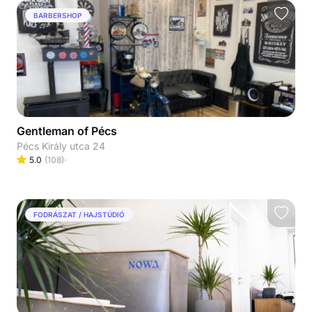
BARBERSHOP
Gentleman of Pécs
Pécs Király utca 24
5.0
(
108
)
FODRÁSZAT / HAJSTÚDIÓ