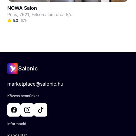
NOWA Salon
Pécs, 7621, Felsőmalom utca 5/c
5.0
(
67
)
Salonic
marketplace@salonic.hu
Kövess bennünket
Információ
Kapcsolat