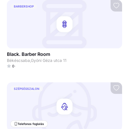
BARBERSHOP
Black. Barber Room
Békéscsaba,Gyóni Géza utca 11
0
SZÉPSÉGSZALON
Telefonos foglalás