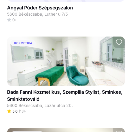
Angyal Púder Szépségszalon
5600 Békéscsaba, Luther u 7/5
0
KOZMETIKA
Bada Fanni Kozmetikus, Szempilla Stylist, Sminkes,
Sminktetováló
5600 Békéscsaba, Lázár utca 20.
5.0
(
13
)