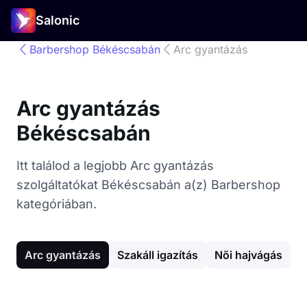
Salonic
Barbershop Békéscsabán
Arc gyantázás
Arc gyantázás
Békéscsabán
Itt találod a legjobb Arc gyantázás
szolgáltatókat Békéscsabán a(z) Barbershop
kategóriában.
Arc gyantázás
Szakáll igazítás
Női hajvágás
G