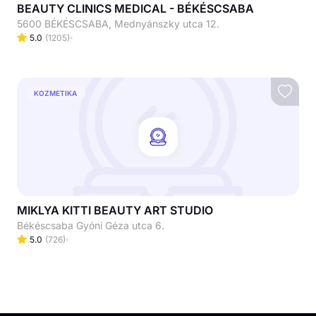
BEAUTY CLINICS MEDICAL - BÉKÉSCSABA
5600 BÉKÉSCSABA, Mednyánszky utca 12.
5.0
(
1205
)
KOZMETIKA
MIKLYA KITTI BEAUTY ART STUDIO
Békéscsaba Gyóni Géza utca 6.
5.0
(
726
)