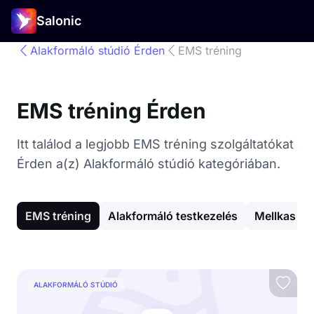
Salonic
Alakformáló stúdió Érden
EMS tréning
EMS tréning Érden
Itt találod a legjobb EMS tréning szolgáltatókat
Érden a(z) Alakformáló stúdió kategóriában.
EMS tréning
Alakformáló testkezelés
Mellkas gy
ALAKFORMÁLÓ STÚDIÓ