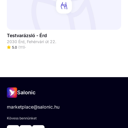
Testvarázsló - Érd
2030 Érd, Fehérvári út 22.
5.0
(
111
)
Salonic
marketplace@salonic.hu
Kövess bennünket