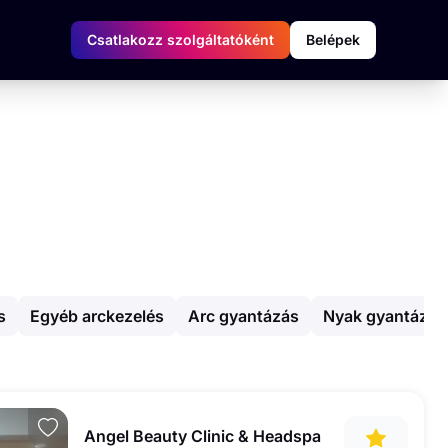
Csatlakozz szolgáltatóként
Belépek
s
Egyéb arckezelés
Arc gyantázás
Nyak gyantázás
Angel Beauty Clinic & Headspa