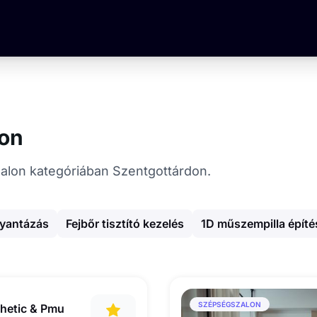
don
szalon kategóriában Szentgottárdon.
gyantázás
Fejbőr tisztító kezelés
1D műszempilla építé
SZÉPSÉGSZALON
thetic & Pmu