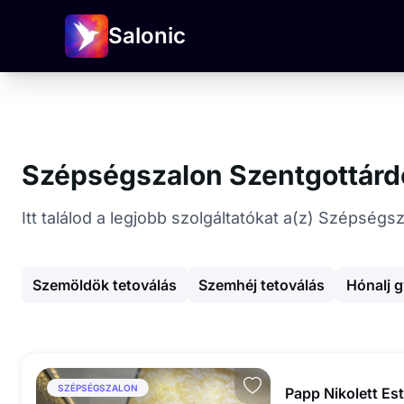
Salonic
Szépségszalon Szentgottár
Itt találod a legjobb szolgáltatókat a(z) Szépség
Szemöldök tetoválás
Szemhéj tetoválás
Hónalj 
SZÉPSÉGSZALON
Papp Nikolett Es