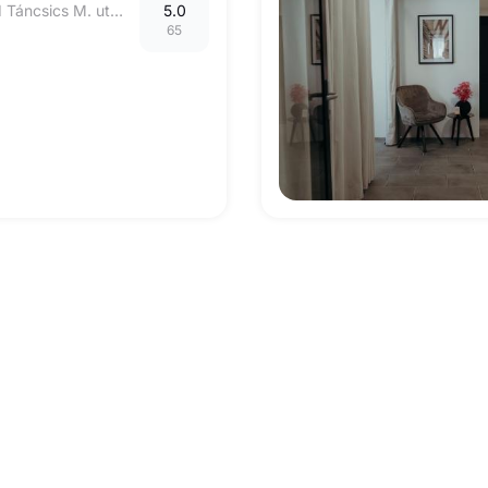
9970 Szentgotthárd Táncsics M. utca 2.
5.0
65