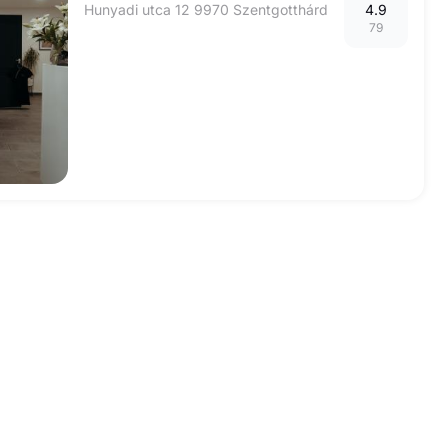
Hunyadi utca 12 9970 Szentgotthárd
4.9
79