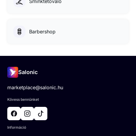
Sminktetováló
Barbershop
Salonic
marketplace@salonic.hu
Kövess bennünket
Információ