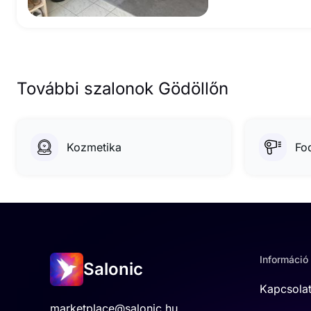
További szalonok Gödöllőn
Kozmetika
Fo
Információ
Salonic
Kapcsola
marketplace@salonic.hu