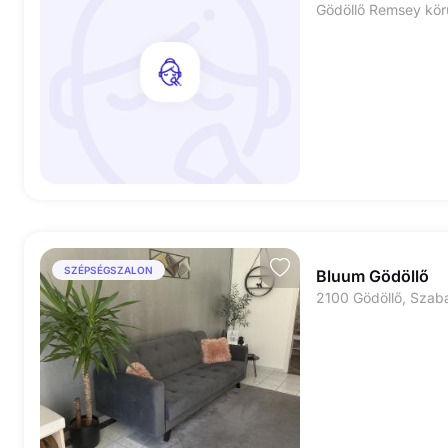
Gödöllő Remsey kör
SZÉPSÉGSZALON
Bluum Gödöllő
2100 Gödöllő, Szab