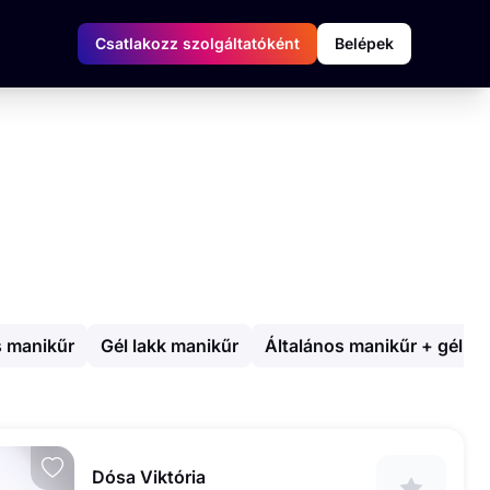
Csatlakozz szolgáltatóként
Belépek
s manikűr
Gél lakk manikűr
Általános manikűr + géllak
Dósa Viktória