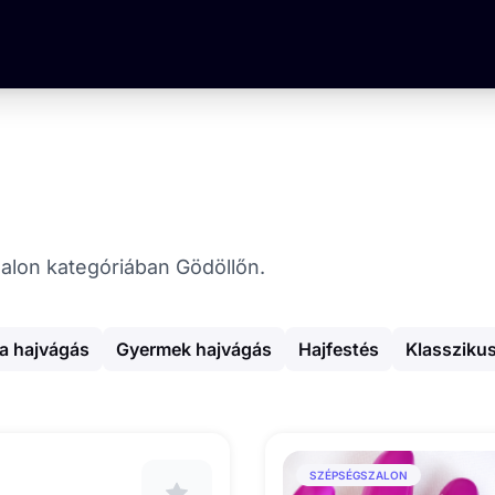
szalon kategóriában Gödöllőn.
a hajvágás
Gyermek hajvágás
Hajfestés
Klassziku
SZÉPSÉGSZALON