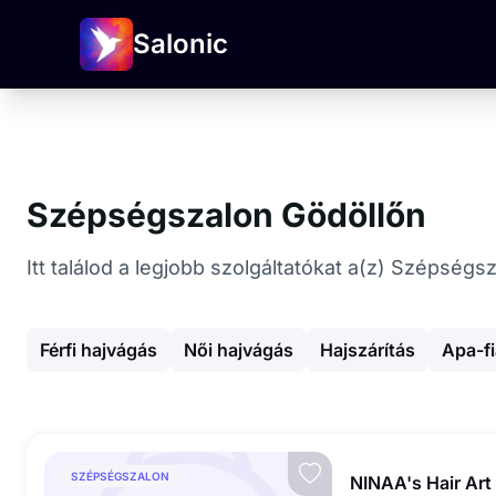
Salonic
Szépségszalon Gödöllőn
Itt találod a legjobb szolgáltatókat a(z) Szépség
Férfi hajvágás
Női hajvágás
Hajszárítás
Apa-fi
SZÉPSÉGSZALON
NINAA's Hair Art