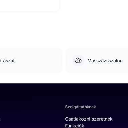
drászat
Masszázsszalon
Szolgáltatóknak
t
Csatlakozni szeretnék
Funkciók