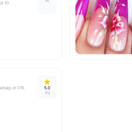
út 10
adság út 179.
5.0
172