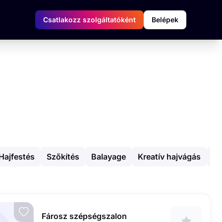
Csatlakozz szolgáltatóként
Belépek
Hajfestés
Szőkítés
Balayage
Kreatív hajvágás
Al
Fárosz szépségszalon