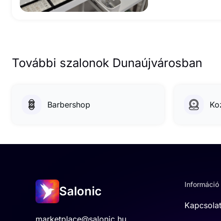
További szalonok Dunaújvárosban
Barbershop
Ko
Információ
Salonic
Kapcsola
marketplace@salonic.hu