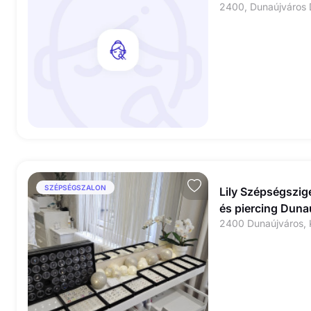
SZÉPSÉGSZALON
Lily Szépségszig
és piercing Duna