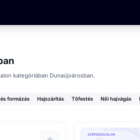
ban
gszalon kategóriában Dunaújvárosban.
 és formázás
Hajszárítás
Tőfestés
Női hajvágás
SZÉPSÉGSZALON