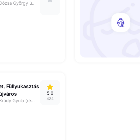
2400, Dunaújváros Dózsa György út 4/c 1em.
et, Füllyukasztás
5.0
újváros
434
2400 Dunaújváros, Krúdy Gyula (régi Károlyi M.) Sor 7. Fsz. 100-as kapucsengő