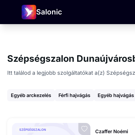
Salonic
Szépségszalon Dunaújváros
Itt találod a legjobb szolgáltatókat a(z) Szépsé
Egyéb arckezelés
Férfi hajvágás
Egyéb hajvágás
SZÉPSÉGSZALON
Czaffer Noémi