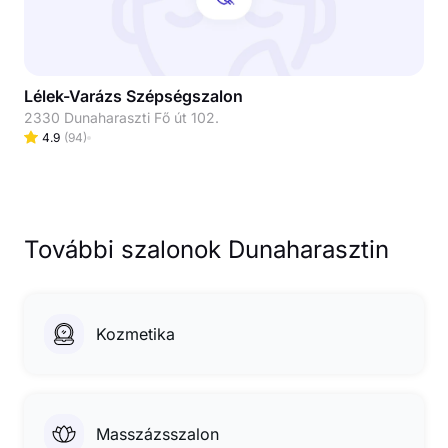
Lélek-Varázs Szépségszalon
2330 Dunaharaszti Fő út 102.
4.9
(
94
)
További szalonok Dunaharasztin
Kozmetika
Masszázsszalon