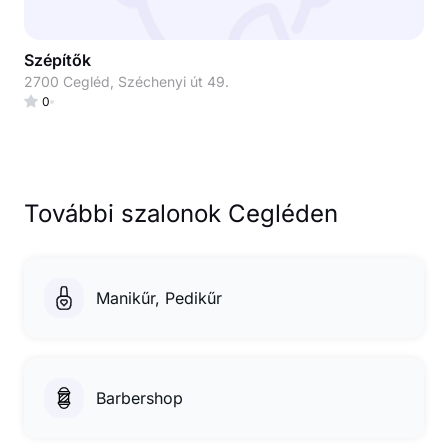
Szépítők
2700 Cegléd, Széchenyi út 49.
0
További szalonok Cegléden
Manikűr, Pedikűr
Barbershop