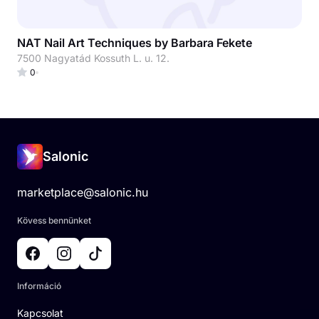
NAT Nail Art Techniques by Barbara Fekete
7500 Nagyatád Kossuth L. u. 12.
0
Salonic
marketplace@salonic.hu
Kövess bennünket
Információ
Kapcsolat