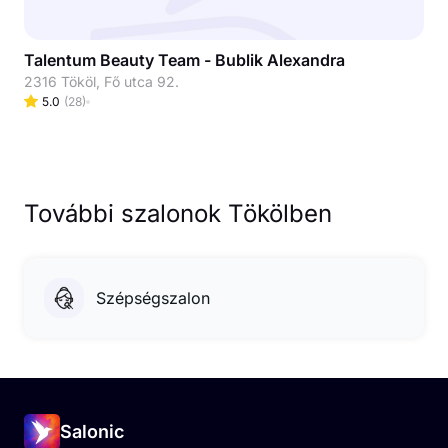
Talentum Beauty Team - Bublik Alexandra
2316 Tököl, Fő utca 92.
5.0
(
28
)
További szalonok Tökölben
Szépségszalon
Salonic