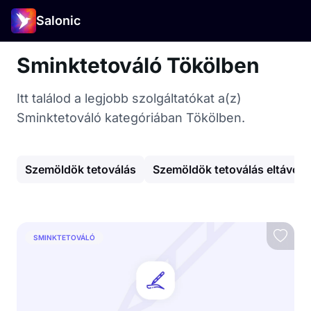
Salonic
Sminktetováló Tökölben
Itt találod a legjobb szolgáltatókat a(z)
Sminktetováló kategóriában Tökölben.
Szemöldök tetoválás
Szemöldök tetoválás eltávolít
SMINKTETOVÁLÓ