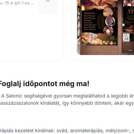
Nyíregyháza, Törzs u. 15 A lph 1-es üzlet
oglalj időpontot még ma!
 Salonic segítségével gyorsan megtalálhatod a legjobb érté
 masszázsszalonok kínálatát, így könnyebb dönteni, akár eg
rápiás kezelést kínálnak: svéd, aromaterápiás, mélyizom-, 