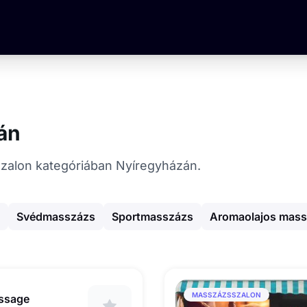
án
sszalon kategóriában Nyíregyházán.
Svédmasszázs
Sportmasszázs
Aromaolajos mas
MASSZÁZSSZALON
assage