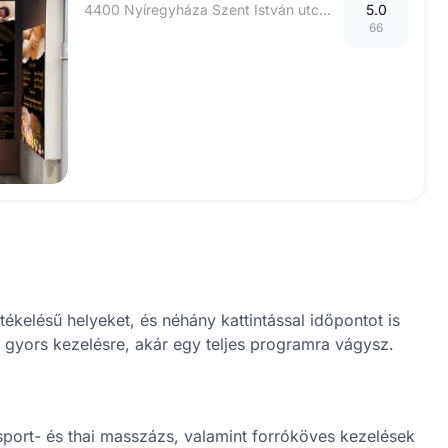
4400 Nyíregyháza Szent István utca 2
5.0
66
kelésű helyeket, és néhány kattintással időpontot is
y gyors kezelésre, akár egy teljes programra vágysz.
sport- és thai masszázs, valamint forróköves kezelések