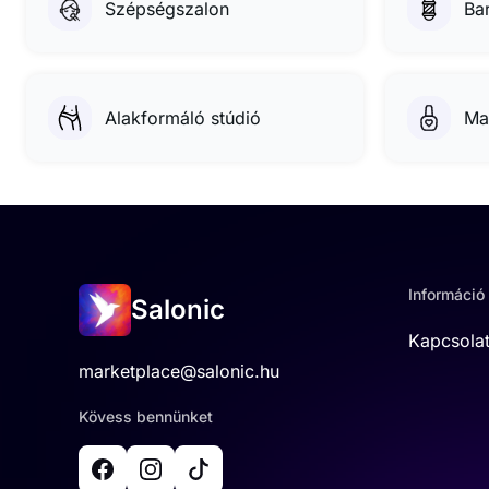
Szépségszalon
Ba
Alakformáló stúdió
Ma
Információ
Salonic
Kapcsola
marketplace@salonic.hu
Kövess bennünket