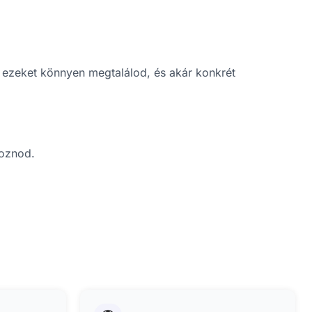
n ezeket könnyen megtalálod, és akár konkrét
koznod.