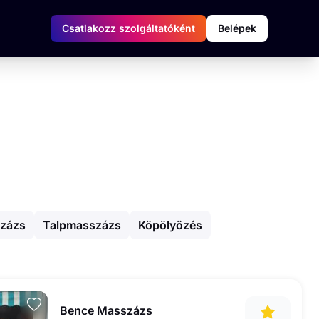
Csatlakozz szolgáltatóként
Belépek
százs
Talpmasszázs
Köpölyözés
Bence Masszázs