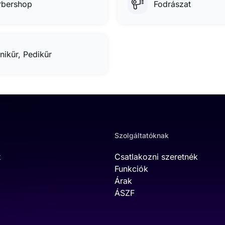
rbershop
Fodrászat
nikűr, Pedikűr
Szolgáltatóknak
t
Csatlakozni szeretnék
Funkciók
Árak
ÁSZF