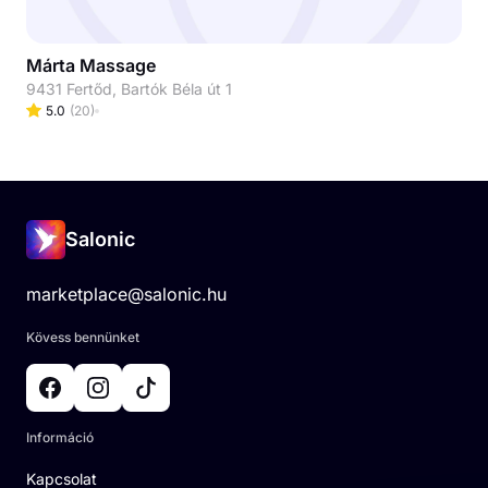
Márta Massage
9431 Fertőd, Bartók Béla út 1
5.0
(
20
)
Salonic
marketplace@salonic.hu
Kövess bennünket
Információ
Kapcsolat