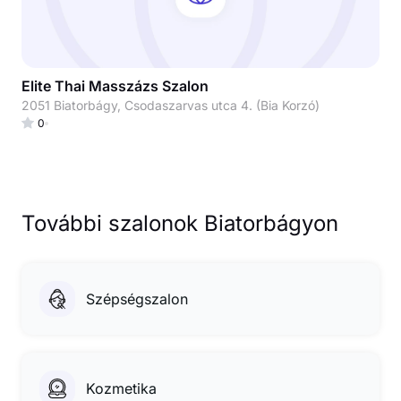
Elite Thai Masszázs Szalon
2051 Biatorbágy, Csodaszarvas utca 4. (Bia Korzó)
0
További szalonok Biatorbágyon
Szépségszalon
Kozmetika