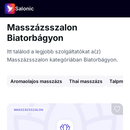
Salonic
Masszázsszalon
Biatorbágyon
Itt találod a legjobb szolgáltatókat a(z)
Masszázsszalon kategóriában Biatorbágyon.
Aromaolajos masszázs
Thai masszázs
Talpmas
MASSZÁZSSZALON