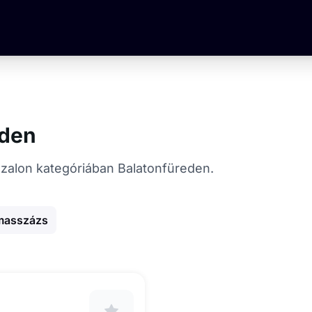
eden
sszalon kategóriában Balatonfüreden.
 masszázs