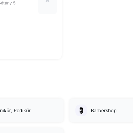
Sétány 5
nikűr, Pedikűr
Barbershop