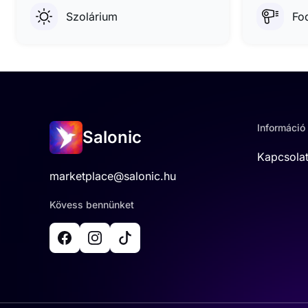
Szolárium
Fo
Információ
Salonic
Kapcsola
marketplace@salonic.hu
Kövess bennünket