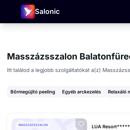
Salonic
Masszázsszalon Balatonfür
Itt találod a legjobb szolgáltatókat a(z) Masszáz
Bőrmegújító peeling
Egyéb arckezelés
Relaxáló
MASSZÁZSSZALON
LUA Resort*****