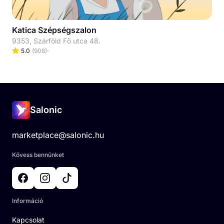
Katica Szépségszalon
9353, Szárföld Fő utca 48.
5.0
(
908
)
Salonic
marketplace@salonic.hu
Kövess bennünket
Információ
Kapcsolat