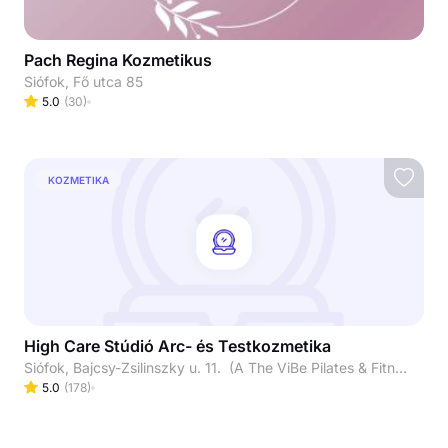
Pach Regina Kozmetikus
Siófok, Fő utca 85
5.0
(
30
)
KOZMETIKA
High Care Stúdió Arc- és Testkozmetika
Siófok, Bajcsy-Zsilinszky u. 11. (A The ViBe Pilates & Fitness Studió alatt.)
5.0
(
178
)