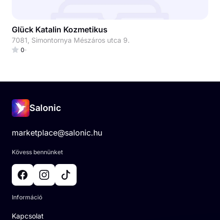
Glück Katalin Kozmetikus
7081, Simontornya Mészáros utca 9.
0
Salonic
marketplace@salonic.hu
Kövess bennünket
Információ
Kapcsolat