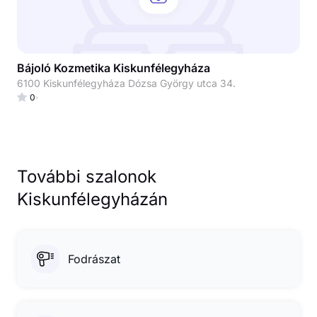
Bájoló Kozmetika Kiskunfélegyháza
6100 Kiskunfélegyháza Dózsa György utca 34.
0
További szalonok
Kiskunfélegyházán
Fodrászat