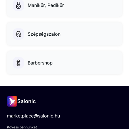
Manikűr, Pedikűr
Szépségszalon
Barbershop
Salonic
marketplace@salonic.hu
Kövess bennünket