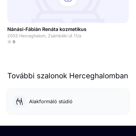
Nánási-Fábián Renáta kozmetikus
2053 Herceghalom, Zsámbéki út 11/a
0
További szalonok Herceghalomban
Alakformáló stúdió