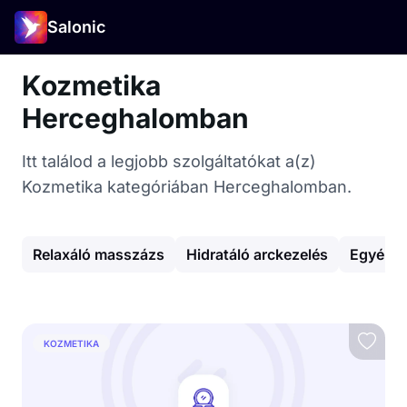
Salonic
Kozmetika
Herceghalomban
Itt találod a legjobb szolgáltatókat a(z)
Kozmetika kategóriában Herceghalomban.
Relaxáló masszázs
Hidratáló arckezelés
Egyéb a
KOZMETIKA