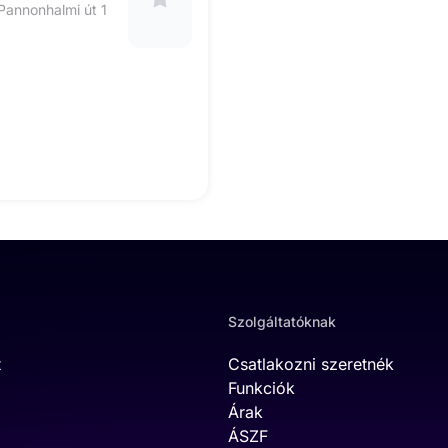
annonhalmi út 1
Szolgáltatóknak
t
Csatlakozni szeretnék
Funkciók
Árak
ÁSZF