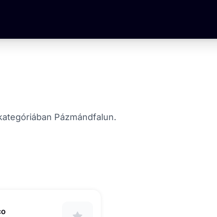
at kategóriában Pázmándfalun.
co