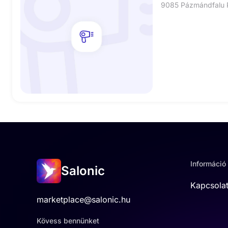
9085 Pázmándfalu P
Információ
Salonic
Kapcsola
marketplace@salonic.hu
Kövess bennünket