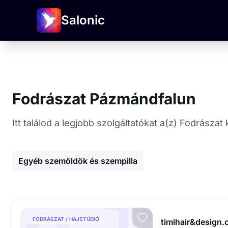
Salonic
Fodrászat Pázmándfalun
Itt találod a legjobb szolgáltatókat a(z) Fodrász
Egyéb szemöldök és szempilla
FODRÁSZAT / HAJSTÚDIÓ
timihair&design.