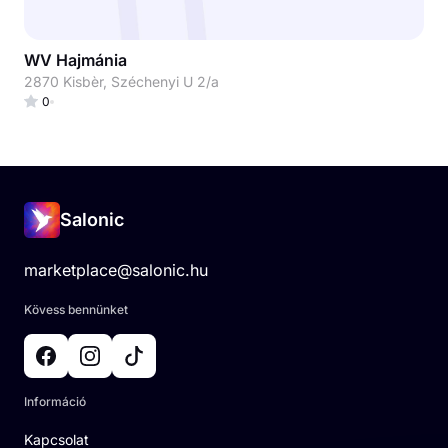
WV Hajmánia
2870 Kisbèr, Széchenyi U 2/a
0
Salonic
marketplace@salonic.hu
Kövess bennünket
Információ
Kapcsolat