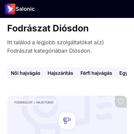
Salonic
Fodrászat Diósdon
Itt találod a legjobb szolgáltatókat a(z)
Fodrászat kategóriában Diósdon.
Női hajvágás
Hajszárítás
Férfi hajvágás
Egyéb
FODRÁSZAT / HAJSTÚDIÓ