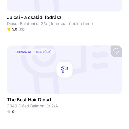
Julcsi - a családi fodrász
Diósd, Balatoni út 2/a ( Interspar épületében )
5.0
(
13
)
FODRÁSZAT / HAJSTÚDIÓ
The Best Hair Diósd
2049 Diósd Balatoni út 2/A
0