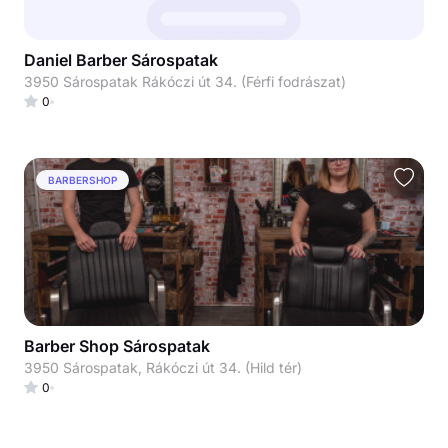
Daniel Barber Sárospatak
3950 Sárospatak Rákóczi út 34. (Férfi fodrászat)
0
BARBERSHOP
Barber Shop Sárospatak
3950 Sárospatak, Rákóczi út 34. (Hild tér)
0