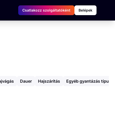
Csatlakozz szolgáltatóként
Belépek
ajvágás
Dauer
Hajszárítás
Egyéb gyantázás típuso