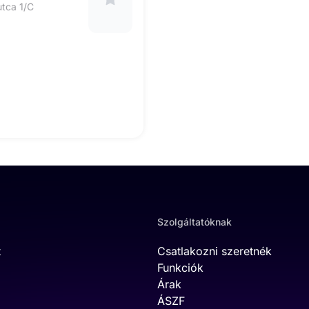
utca 1/C
Szolgáltatóknak
t
Csatlakozni szeretnék
Funkciók
Árak
ÁSZF