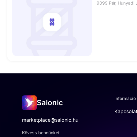
9099 Pér, Hunyadi 
Információ
Salonic
Kapcsola
marketplace@salonic.hu
Kövess bennünket