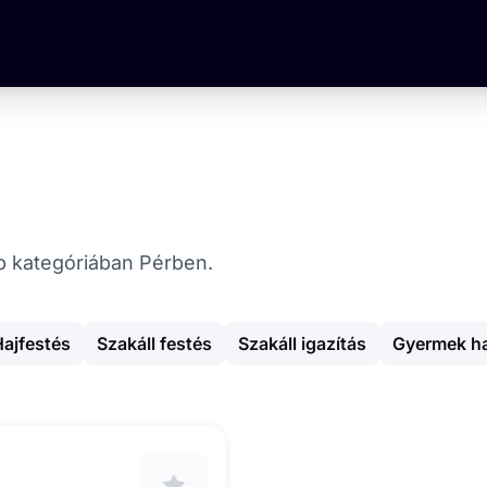
hop kategóriában Pérben.
Hajfestés
Szakáll festés
Szakáll igazítás
Gyermek h