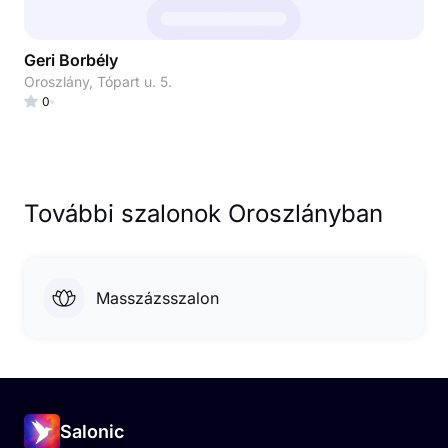
Geri Borbély
Oroszlány, Tópart u. 5.
0
További szalonok Oroszlányban
Masszázsszalon
Salonic