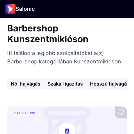
Salonic
Barbershop
Kunszentmiklóson
Itt találod a legjobb szolgáltatókat a(z)
Barbershop kategóriában Kunszentmiklóson.
Női hajvágás
Szakáll igazítás
Hosszú hajvágás
BARBERSHOP