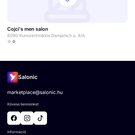
Cojci's men salon
6090 Kunszentmiklós Damjanich u. 4/A
0
Salonic
marketplace@salonic.hu
Kövess bennünket
Információ