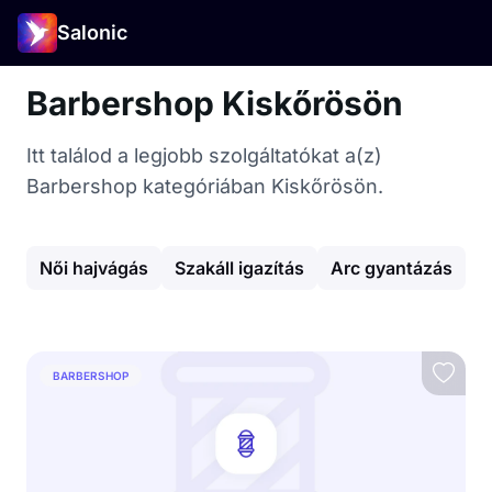
Salonic
Barbershop Kiskőrösön
Itt találod a legjobb szolgáltatókat a(z)
Barbershop kategóriában Kiskőrösön.
Női hajvágás
Szakáll igazítás
Arc gyantázás
H
BARBERSHOP