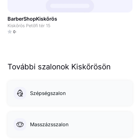
BarberShopKiskőrös
Kiskőrös Petőfi tér 15
0
További szalonok Kiskőrösön
Szépségszalon
Masszázsszalon