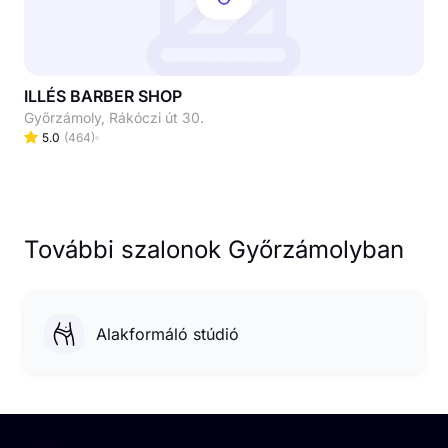
ILLÉS BARBER SHOP
Győrzámoly, Rákóczi út 30.
5.0
(
464
)
További szalonok Győrzámolyban
Alakformáló stúdió