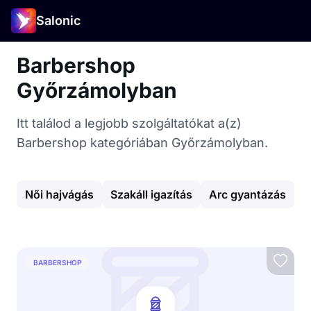
Salonic
Barbershop
Győrzámolyban
Itt találod a legjobb szolgáltatókat a(z)
Barbershop kategóriában Győrzámolyban.
Női hajvágás
Szakáll igazítás
Arc gyantázás
G
BARBERSHOP