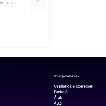
yi tér 5
Szolgáltatóknak
t
Csatlakozni szeretnék
Funkciók
Árak
ÁSZF