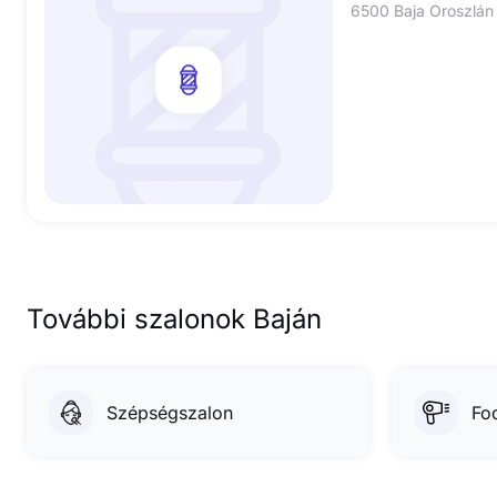
6500 Baja Oroszlán 
További szalonok Baján
Szépségszalon
Fo