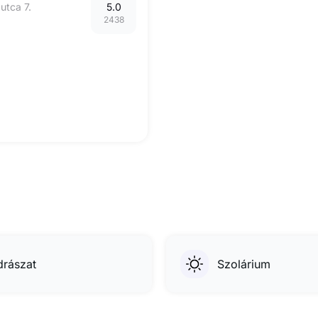
utca 7.
5.0
2438
drászat
Szolárium