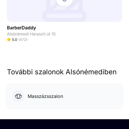
BarberDaddy
Alsónémedi Haraszti út 15
5.0
(
472
)
További szalonok Alsónémediben
Masszázsszalon