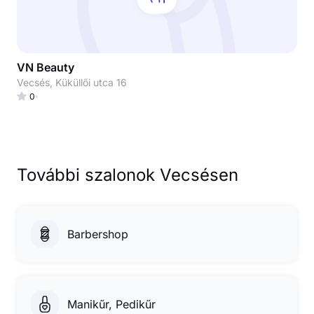
VN Beauty
Vecsés, Küküllői utca 16
0
További szalonok Vecsésen
Barbershop
Manikűr, Pedikűr