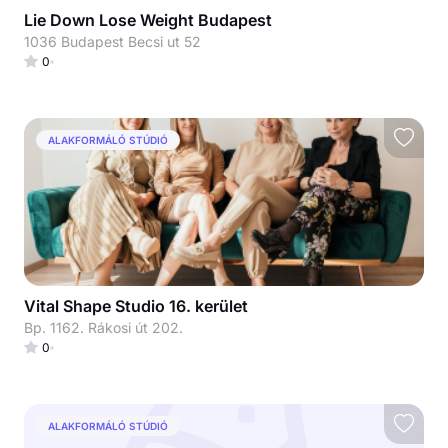
Lie Down Lose Weight Budapest
1036 Budapest Becsi ut 52
0
ALAKFORMÁLÓ STÚDIÓ
Vital Shape Studio 16. kerület
Bp. 1162. Rákosi út 202.
0
ALAKFORMÁLÓ STÚDIÓ