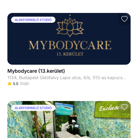
ALAKFORMÁLÓ STÚDIÓ
Mybodycare (13.kerület)
1134, Budapest Gidófalvy Lajos utca, 4/b, 513-as kapucsengő, 5. emelet 513-as ajtó.
5.0
(
558
)
ALAKFORMÁLÓ STÚDIÓ