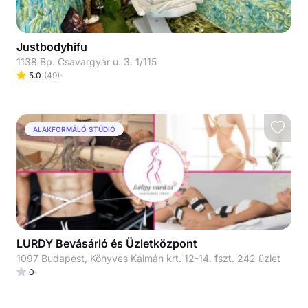
Justbodyhifu
1138 Bp. Csavargyár u. 3. 1/115
5.0
(
49
)
ALAKFORMÁLÓ STÚDIÓ
LURDY Bevásárló és Üzletközpont
1097 Budapest, Könyves Kálmán krt. 12-14. fszt. 242 üzlet
0