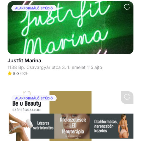
ALAKFORMÁLÓ STÚDIÓ
Justfit Marina
1138 Bp. Csavargyár utca 3. 1. emelet 115 ajtó
5.0
(
92
)
ALAKFORMÁLÓ STÚDIÓ