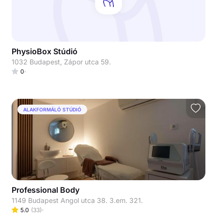
PhysioBox Stúdió
1032 Budapest, Zápor utca 59.
0
ALAKFORMÁLÓ STÚDIÓ
Professional Body
1149 Budapest Angol utca 38. 3.em. 321.
5.0
(
33
)