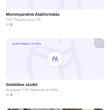
Mommyandme Alakformálás
1147 Telepes utca 110
0
ALAKFORMÁLÓ STÚDIÓ
Goldslimx stúdió
Budapest 1116.Fehérvári ut 168b
0