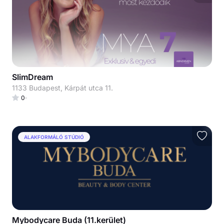
SlimDream
1133 Budapest, Kárpát utca 11.
0
ALAKFORMÁLÓ STÚDIÓ
Mybodycare Buda (11.kerület)