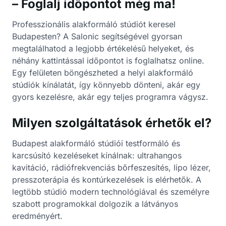
– Foglalj időpontot még ma!
Professzionális alakformáló stúdiót keresel
Budapesten? A Salonic segítségével gyorsan
megtalálhatod a legjobb értékelésű helyeket, és
néhány kattintással időpontot is foglalhatsz online.
Egy felületen böngészheted a helyi alakformáló
stúdiók kínálatát, így könnyebb dönteni, akár egy
gyors kezelésre, akár egy teljes programra vágysz.
Milyen szolgáltatások érhetők el?
Budapest alakformáló stúdiói testformáló és
karcsúsító kezeléseket kínálnak: ultrahangos
kavitáció, rádiófrekvenciás bőrfeszesítés, lipo lézer,
presszoterápia és kontúrkezelések is elérhetők. A
legtöbb stúdió modern technológiával és személyre
szabott programokkal dolgozik a látványos
eredményért.