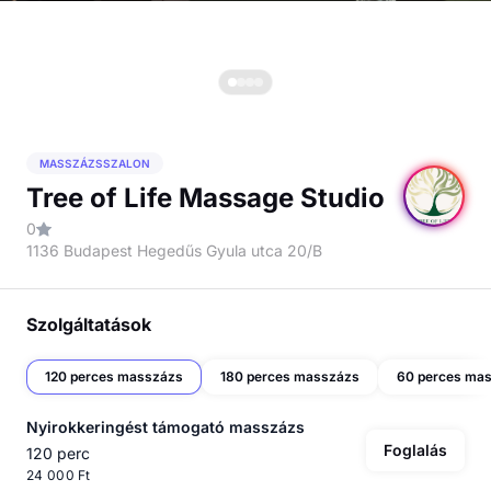
MASSZÁZSSZALON
Tree of Life Massage Studio
0
1136 Budapest Hegedűs Gyula utca 20/B
Szolgáltatások
120 perces masszázs
180 perces masszázs
60 perces ma
Nyirokkeringést támogató masszázs
Foglalás
120 perc
24 000 Ft