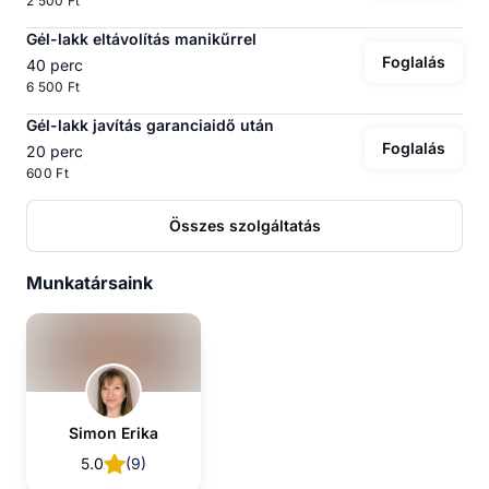
2 500 Ft
Gél-lakk eltávolítás manikűrrel
Foglalás
40 perc
6 500 Ft
Gél-lakk javítás garanciaidő után
Foglalás
20 perc
600 Ft
Összes szolgáltatás
Munkatársaink
Simon Erika
5.0
(
9
)