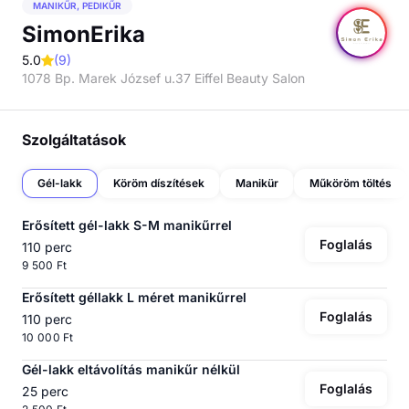
MANIKŰR, PEDIKŰR
SimonErika
5.0
(
9
)
1078 Bp. Marek József u.37 Eiffel Beauty Salon
Szolgáltatások
Gél-lakk
Köröm díszítések
Manikür
Műköröm töltés
Erősített gél-lakk S-M manikűrrel
Foglalás
110 perc
9 500 Ft
Erősített géllakk L méret manikűrrel
Foglalás
110 perc
10 000 Ft
Gél-lakk eltávolítás manikűr nélkül
Foglalás
25 perc